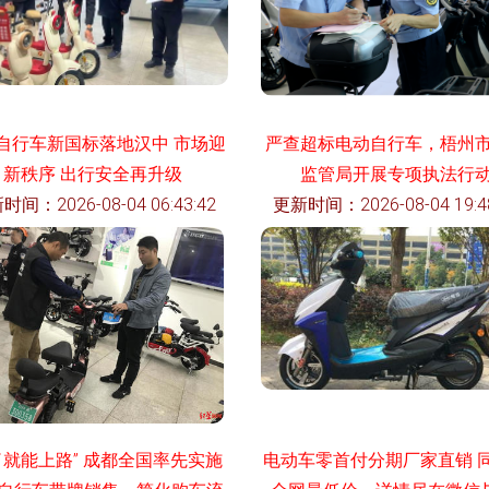
自行车新国标落地汉中 市场迎
严查超标电动自行车，梧州
新秩序 出行安全再升级
监管局开展专项执法行
时间：2026-08-04 06:43:42
更新时间：2026-08-04 19:48
了就能上路” 成都全国率先实施
电动车零首付分期厂家直销 